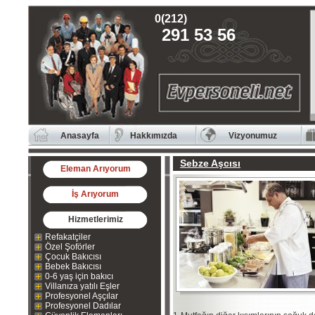
0(212)
291 53 56
Anasayfa
Hakkımızda
Vizyonumuz
Sebze Aşcısı
Eleman Arıyorum
İş Arıyorum
Hizmetlerimiz
Refakatçiler
Özel Şoförler
Çocuk Bakıcısı
Bebek Bakıcısı
0-6 yaş için bakıcı
Villanıza yatılı Eşler
Profesyonel Aşçılar
Profesyonel Dadılar