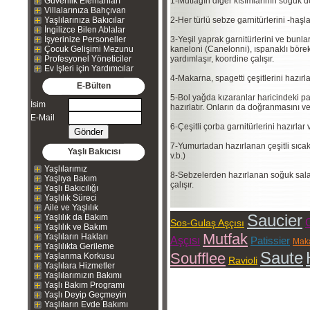
Güvenlik Elemanları
1-Mutfağın diğer kısımlarının soğuk dep
Villalarınıza Bahçıvan
Yaşlılarınıza Bakıcılar
2-Her türlü sebze garnitürlerini -haşla
İngilizce Bilen Ablalar
İşyerinize Personeller
3-Yeşil yaprak garnitürlerini ve bunlar
Çocuk Gelişimi Mezunu
kaneloni (Canelonni), ıspanaklı börek,
Profesyonel Yöneticiler
yardımlaşır, koordine çalışır.
Ev İşleri için Yardımcılar
4-Makarna, spagetti çeşitlerini hazırla
E-Bülten
5-Bol yağda kızaranlar haricindeki pat
İsim
hazırlatır. Onların da doğranmasını ve 
E-Mail
6-Çeşitli çorba garnitürlerini hazırlar 
7-Yumurtadan hazırlanan çeşitli sıcak 
Yaşlı Bakıcısı
v.b.)
Yaşlılarımız
8-Sebzelerden hazırlanan soğuk sala
Yaşlıya Bakım
çalışır.
Yaşlı Bakıcılığı
Yaşlılık Süreci
Aile ve Yaşlılık
Saucier
Yaşlılık da Bakım
Sos-Gulaş Aşçısı
Yaşlılık ve Bakım
Mutfak
Yaşlıların Hakları
Aşçısı
Patissier
Mak
Yaşlılıkta Gerileme
Saute
Soufflee
Yaşlanma Korkusu
Ravioli
Yaşlılara Hizmetler
Yaşlılarımızın Bakımı
Yaşlı Bakım Programı
Yaşlı Deyip Geçmeyin
Yaşlıların Evde Bakımı